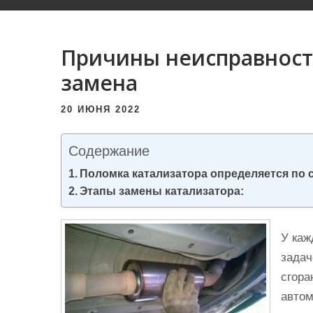
и
м
о
Причины неисправности
м
замена
у
20 ИЮНЯ 2022
Содержание
Поломка катализатора определяется по
Этапы замены катализатора:
У каж
задач
сгора
автом