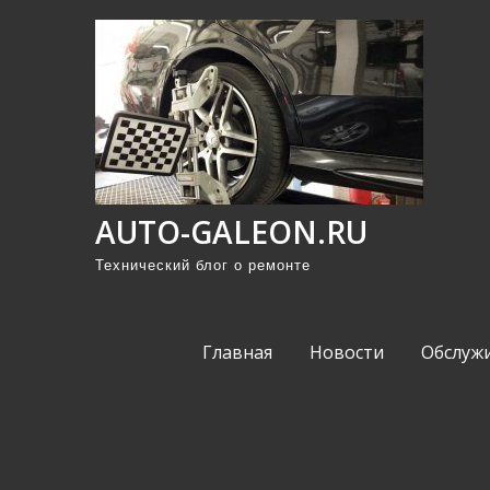
П
р
о
м
о
т
а
AUTO-GALEON.RU
т
ь
Технический блог о ремонте
к
с
Главная
Новости
Обслуж
о
д
е
р
ж