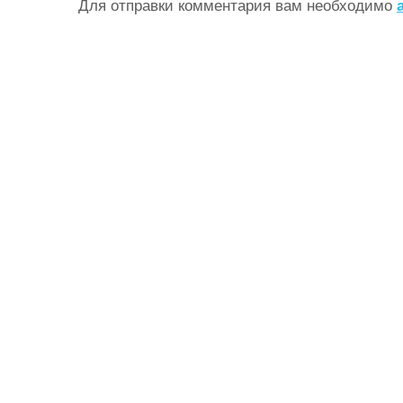
Для отправки комментария вам необходимо
г
а
ц
и
я
п
о
з
а
п
и
с
я