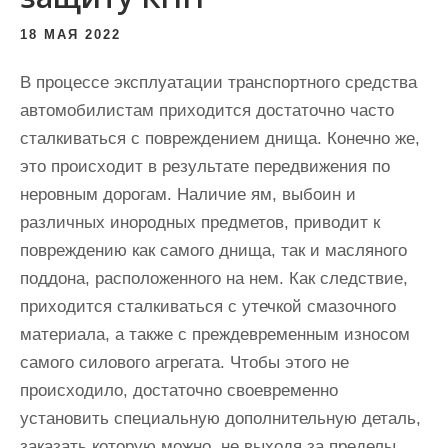
и
18 МАЯ 2022
м
о
В процессе эксплуатации транспортного средства
м
автомобилистам приходится достаточно часто
у
сталкиваться с повреждением днища. Конечно же,
это происходит в результате передвижения по
неровным дорогам. Наличие ям, выбоин и
различных инородных предметов, приводит к
повреждению как самого днища, так и масляного
поддона, расположенного на нем. Как следствие,
приходится сталкиваться с утечкой смазочного
материала, а также с преждевременным износом
самого силового агрегата. Чтобы этого не
происходило, достаточно своевременно
установить специальную дополнительную деталь,
заказать которую можно, не выходя за пределы