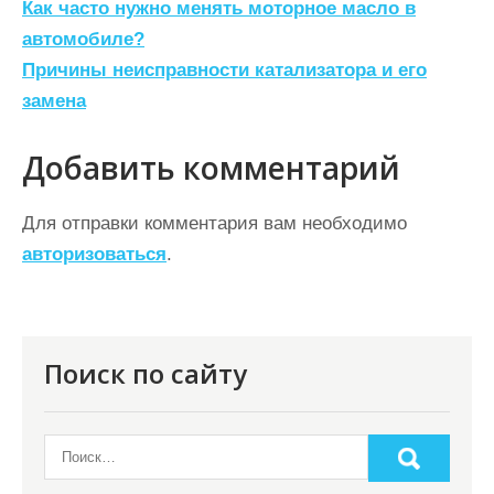
Н
Как часто нужно менять моторное масло в
а
автомобиле?
Причины неисправности катализатора и его
в
замена
и
г
Добавить комментарий
а
ц
Для отправки комментария вам необходимо
авторизоваться
.
и
я
п
о
Поиск по сайту
з
а
п