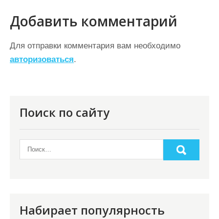
и
Добавить комментарий
г
а
Для отправки комментария вам необходимо
ц
авторизоваться
.
и
я
п
Поиск по сайту
о
з
а
п
и
с
Набирает популярность