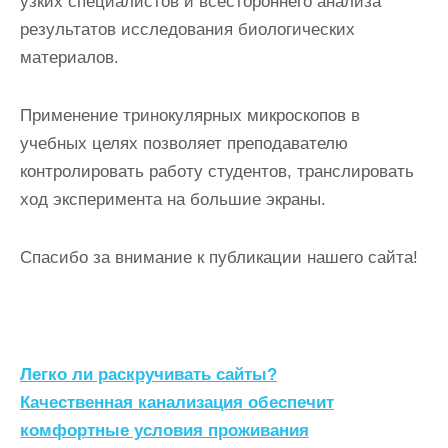
узких специалистов и всестороннего анализа
результатов исследования биологических
материалов.
Применение тринокулярных микроскопов в
учебных целях позволяет преподавателю
контролировать работу студентов, транслировать
ход эксперимента на большие экраны.
Спасибо за внимание к публикации нашего сайта!
Н
Легко ли раскручивать сайты?
а
Качественная канализация обеспечит
комфортные условия проживания
в