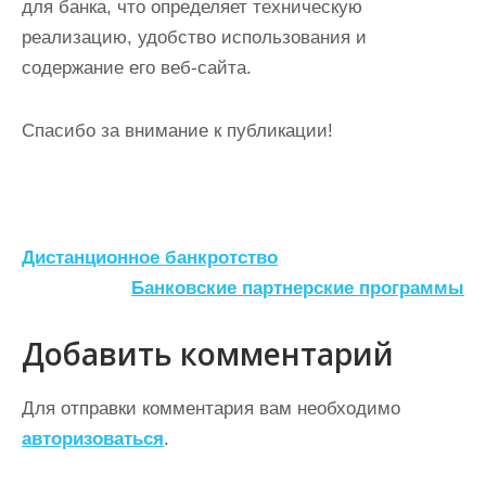
для банка, что определяет техническую
реализацию, удобство использования и
содержание его веб-сайта.
Спасибо за внимание к публикации!
Н
Дистанционное банкротство
а
Банковские партнерские программы
в
Добавить комментарий
и
г
Для отправки комментария вам необходимо
а
авторизоваться
.
ц