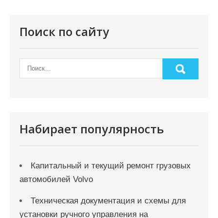
и
я
Поиск по сайту
п
о
з
а
п
и
Набирает популярность
с
я
Капитальный и текущий ремонт грузовых
м
автомобилей Volvo
Техническая документация и схемы для
установки ручного управления на