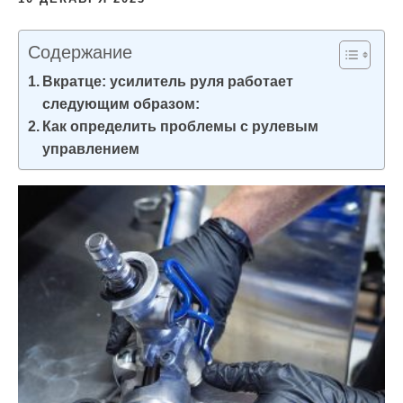
и
м
Содержание
о
Вкратце: усилитель руля работает
м
следующим образом:
у
Как определить проблемы с рулевым
управлением