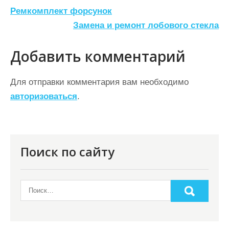
Н
Ремкомплект форсунок
а
Замена и ремонт лобового стекла
в
Добавить комментарий
и
г
Для отправки комментария вам необходимо
а
авторизоваться
.
ц
и
я
Поиск по сайту
п
о
з
а