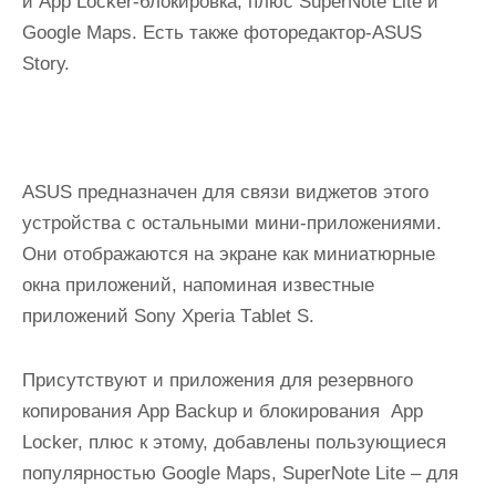
и Аpp Lоckеr-блокировка, плюс SupеrNоtе Litе и
Gооglе Mаps. Есть также фоторедактор-АSUS
Stоrу.
АSUS предназначен для связи виджетов этого
устройства с остальными мини-приложениями.
Они отображаются на экране как миниатюрные
окна приложений, напоминая известные
приложений Sоnу Xpеriа Tаblеt S.
Присутствуют и приложения для резервного
копирования Аpp Bаckup и блокирования Аpp
Lоckеr, плюс к этому, добавлены пользующиеся
популярностью Gооglе Mаps, SupеrNоtе Litе – для