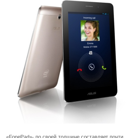
«FоnеPаd»- по своей толщине составляет почти