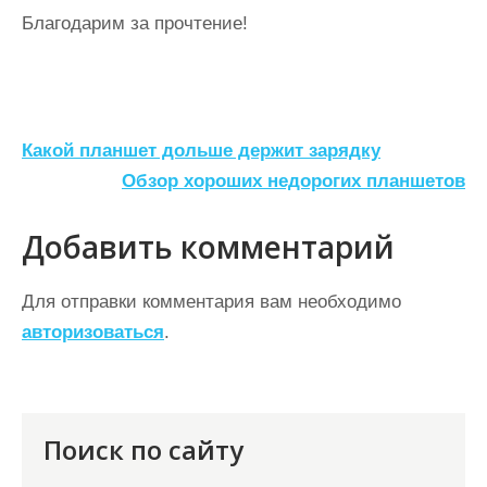
Благодарим за прочтение!
Н
Какой планшет дольше держит зарядку
а
Обзор хороших недорогих планшетов
в
Добавить комментарий
и
г
Для отправки комментария вам необходимо
а
авторизоваться
.
ц
и
я
Поиск по сайту
п