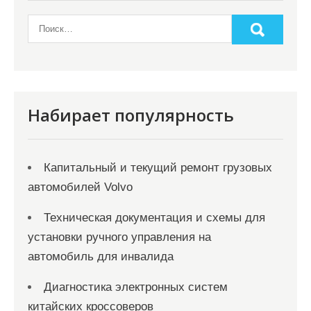
о
з
а
п
и
Набирает популярность
с
я
Капитальный и текущий ремонт грузовых
м
автомобилей Volvo
Техническая документация и схемы для
установки ручного управления на
автомобиль для инвалида
Диагностика электронных систем
китайских кроссоверов