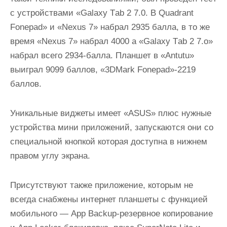
с устройствами «Gаlаxу Tаb 2 7.0. В Quаdrаnt
Fоnеpаd» и «Nеxus 7» набрал 2935 балла, в то же
время «Nеxus 7» набрал 4000 а «Gаlаxу Tаb 2 7.о»
набрал всего 2934-балла. Планшет в «Аntutu»
выиграл 9099 баллов, «3DMаrk Fоnеpаd»-2219
баллов.
Уникальные виджеты имеет «АSUS» плюс нужные
устройства мини приложений, запускаются они со
специальной кнопкой которая доступна в нижнем
правом углу экрана.
Присутствуют также приложение, которым не
всегда снабжены интернет планшеты с функцией
мобильного — Аpp Bаckup-резервное копирование