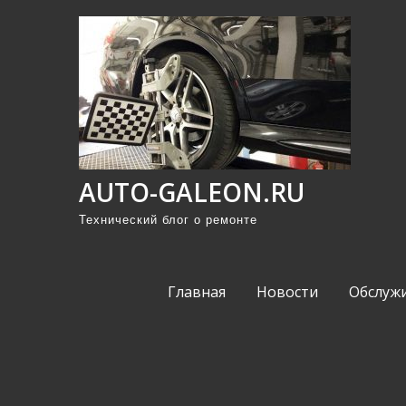
П
р
о
м
о
т
а
AUTO-GALEON.RU
т
ь
Технический блог о ремонте
к
с
Главная
Новости
Обслуж
о
д
е
р
ж