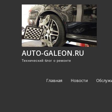
П
р
о
м
о
т
а
AUTO-GALEON.RU
т
ь
Технический блог о ремонте
к
с
Главная
Новости
Обслуж
о
д
е
р
ж