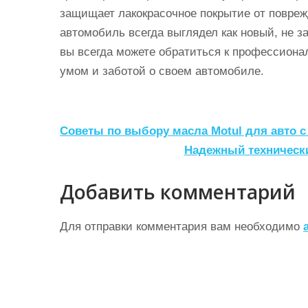
защищает лакокрасочное покрытие от поврежд
автомобиль всегда выглядел как новый, не з
вы всегда можете обратиться к профессионал
умом и заботой о своем автомобиле.
Н
Советы по выбору масла Motul для авто с
а
Надежный техническ
в
Добавить комментарий
и
г
Для отправки комментария вам необходимо
а
ц
и