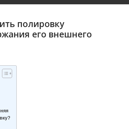
дить полировку
ржания его внешнего
шняя
вку?