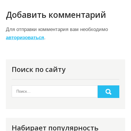
и
г
Добавить комментарий
а
ц
Для отправки комментария вам необходимо
авторизоваться
.
и
я
п
о
Поиск по сайту
з
а
п
и
с
я
Набирает популярность