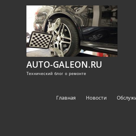
П
р
о
м
о
т
а
AUTO-GALEON.RU
т
ь
Технический блог о ремонте
к
с
Главная
Новости
Обслуж
о
д
е
р
ж