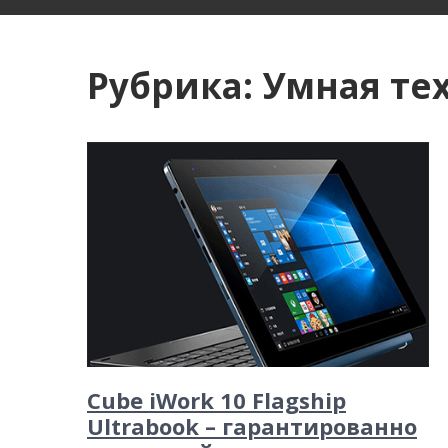
и
м
о
Рубрика:
Умная те
м
у
Cube iWork 10 Flagship
Ultrabook – гарантированно